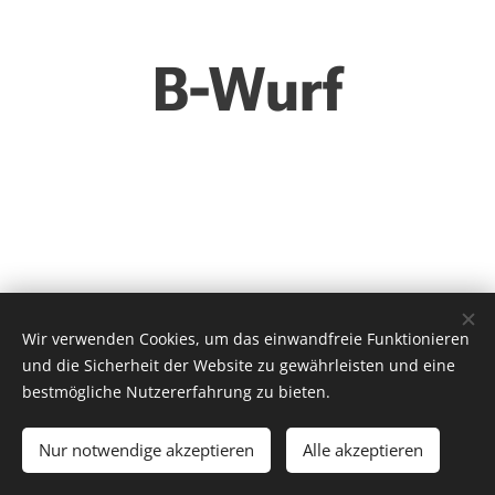
B-Wurf
Wir verwenden Cookies, um das einwandfreie Funktionieren
© 2020 GSS von Altstein | Alle Rechte vorbehalten
und die Sicherheit der Website zu gewährleisten und eine
Cookies
bestmögliche Nutzererfahrung zu bieten.
Sprachen
Nur notwendige akzeptieren
Alle akzeptieren
Deutsch
English