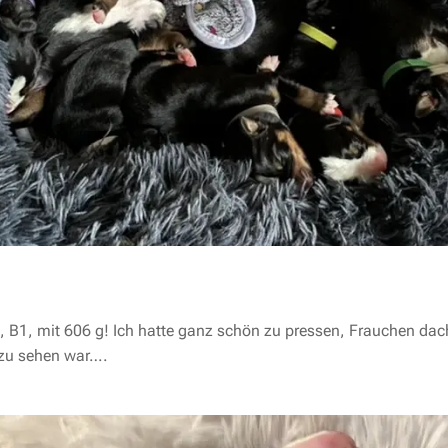
, B1, mit 606 g! Ich hatte ganz schön zu pressen, Frauchen dac
s zu sehen war….