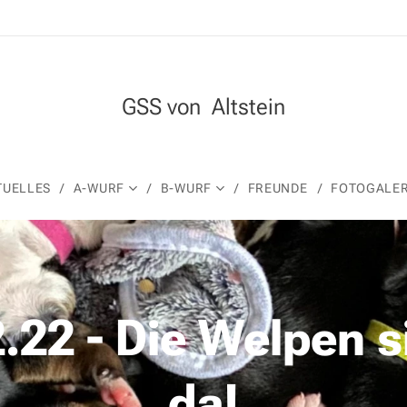
GSS von Altstein
TUELLES
A-WURF
B-WURF
FREUNDE
FOTOGALER
2.22 - Die Welpen s
da!