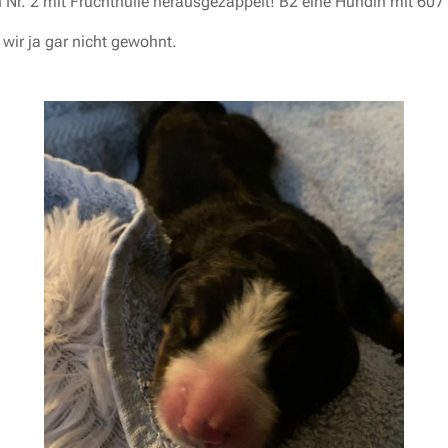
Nr. 2 mit Fruchthülle herausgezappelt! B2 eine Hündin mit 607 
wir ja gar nicht gewohnt.