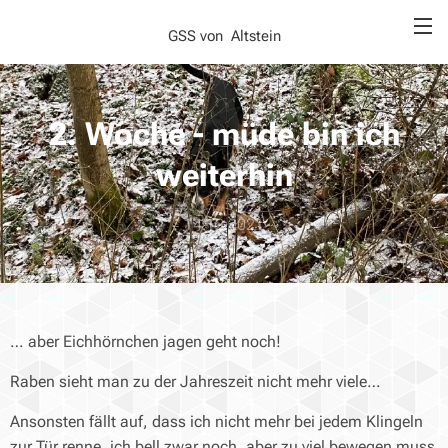
GSS von Altstein
2. Woche - müde bin ich
weiterhin
14.12.2021
… aber Eichhörnchen jagen geht noch!
Raben sieht man zu der Jahreszeit nicht mehr viele…
Ansonsten fällt auf, dass ich nicht mehr bei jedem Klingeln
zur Tür renne, ich bell zwar noch, aber zu viel bewegen muss